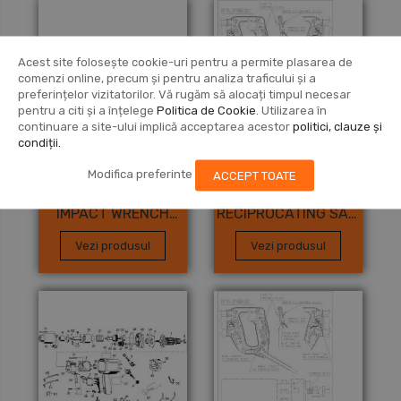
Acest site folosește cookie-uri pentru a permite plasarea de
comenzi online, precum și pentru analiza traficului și a
preferințelor vizitatorilor. Vă rugăm să alocați timpul necesar
pentru a citi și a înțelege
Politica de Cookie
. Utilizarea în
continuare a site-ului implică acceptarea acestor
politici, clauze și
condiții.
Modifica preferinte
ACCEPT TOATE
BLACK+DECKER
DEWALT
IMPACT WRENCH
RECIPROCATING SAW
(ITALY) Type 1
Type 1
Vezi produsul
Vezi produsul