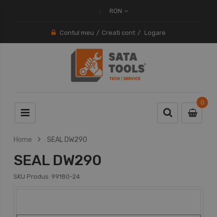
RON
Contul meu
Creati cont
Logare
0
0
item
Home
SEAL DW290
SEAL DW290
SKU Produs:
99180-24