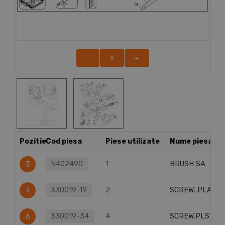
-
X
+
Pozitie
Cod piesa
Piese utilizate
Nume piesa
N402490
1
BRUSH SA
3
330019-19
2
SCREW, PLASTI
4
330019-34
4
SCREW,PLSTC T
6