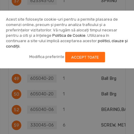
623343-00
1
SPRING
37
000903-00
1
BALL
38
Acest site folosește cookie-uri pentru a permite plasarea de
comenzi online, precum și pentru analiza traficului și a
preferințelor vizitatorilor. Vă rugăm să alocați timpul necesar
330045-05
5
SCREW.TEMP
41
pentru a citi și a înțelege
Politica de Cookie
. Utilizarea în
continuare a site-ului implică acceptarea acestor
politici, clauze și
condiții.
383387-00
2
BRUSH SPRING
47
Modifica preferinte
ACCEPT TOATE
N501035
2
BRUSH 230V
48
605040-20
1
Ball Brg
49
605040-20
1
Ball Brg
50
605040-06
1
BEARING,BALL
52
330045-06
6
SCREW, METAL
59