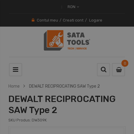
RON
Contul meu
Creati cont
Logare
0
0
item
Home
DEWALT RECIPROCATING SAW Type 2
DEWALT RECIPROCATING
SAW Type 2
SKU Produs:
DW309K