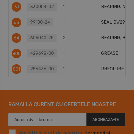
330004-02
1
BEARING, NEE
61
99180-24
1
SEAL DW290
63
605040-25
2
BEARING, BALL
64
429698-00
1
GREASE
800
286436-00
1
RHEOLUBE 380
801
RAMAI LA CURENT CU OFERTELE NOASTRE
ABONEAZA-TE
Am citit si sunt de acord cu
termenii si