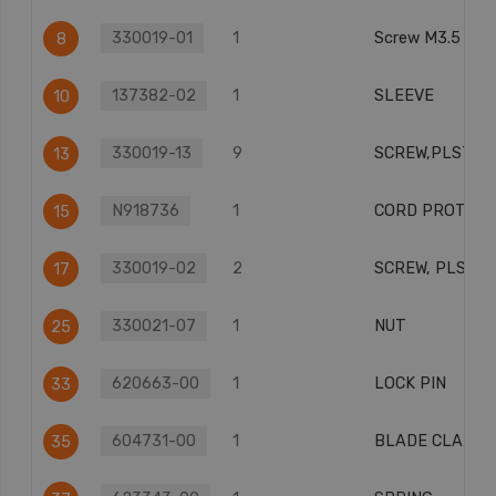
330019-01
1
Screw M3.5 X9.
8
137382-02
1
SLEEVE
10
330019-13
9
SCREW,PLSTC 
13
N918736
1
CORD PROTEC
15
330019-02
2
SCREW, PLSTC 
17
330021-07
1
NUT
25
620663-00
1
LOCK PIN
33
604731-00
1
BLADE CLAMP
35