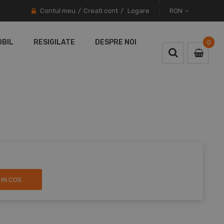
Contul meu
Creati cont
Logare
RON
OBIL
RESIGILATE
DESPRE NOI
0
0
item
IN COS