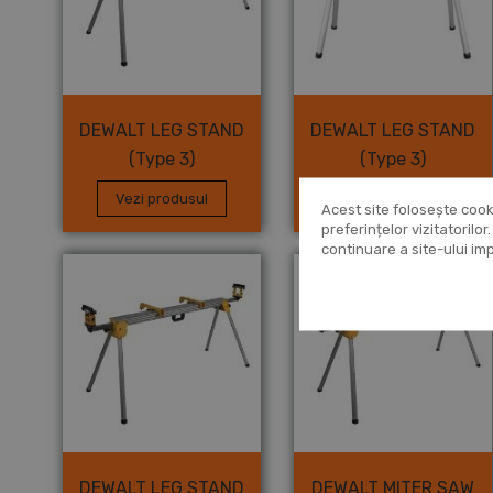
DEWALT LEG STAND
DEWALT LEG STAND
(Type 3)
(Type 3)
Vezi produsul
Vezi produsul
Acest site folosește cook
preferințelor vizitatorilo
continuare a site-ului i
DEWALT LEG STAND
DEWALT MITER SAW