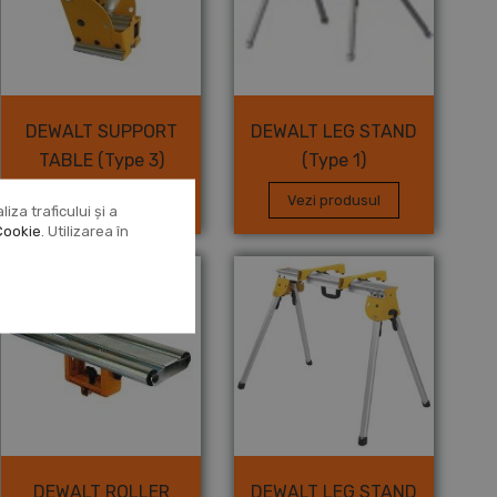
DEWALT SUPPORT
DEWALT LEG STAND
TABLE (Type 3)
(Type 1)
Vezi produsul
Vezi produsul
za traficului și a
Cookie
. Utilizarea în
DEWALT ROLLER
DEWALT LEG STAND