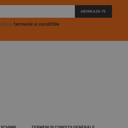
ABONEAZA-TE
ord cu
termenii si conditiile
E SCHIMB
TERMENI SI CONDITII GENERALE