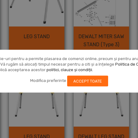
LEG STAND
DEWALT MITER SAW
STAND (Type 3)
Vezi produsul
Vezi produsul
ie-uri pentru a permite plasarea de comenzi online, precum și pentru anali
r. Vă rugăm să alocați timpul necesar pentru a citi și a înțelege
Politica de 
mplică acceptarea acestor
politici, clauze și condiții.
Modifica preferinte
ACCEPT TOATE
LEG STAND
DEWALT LEG STAND