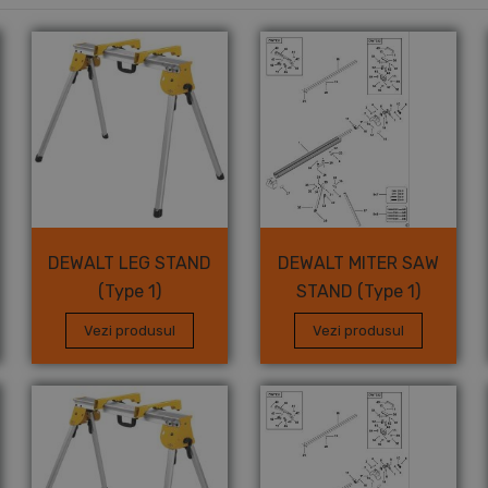
DEWALT LEG STAND
DEWALT MITER SAW
(Type 1)
STAND (Type 1)
Vezi produsul
Vezi produsul