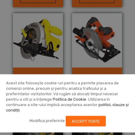
1)
STANLEY CIRCULAR
BLACK+DECKER
Acest site folosește cookie-uri pentru a permite plasarea de
SAW (Type 1)
CIRCULAR SAW (Type
comenzi online, precum și pentru analiza traficului și a
1)
preferințelor vizitatorilor. Vă rugăm să alocați timpul necesar
Vezi produsul
Vezi produsul
pentru a citi și a înțelege
Politica de Cookie
. Utilizarea în
continuare a site-ului implică acceptarea acestor
politici, clauze și
condiții.
Modifica preferinte
ACCEPT TOATE