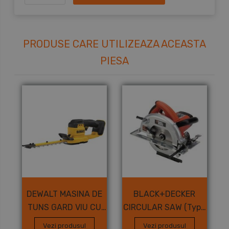
PRODUSE CARE UTILIZEAZA ACEASTA
PIESA
DEWALT MASINA DE
BLACK+DECKER
TUNS GARD VIU CU
CIRCULAR SAW (Type
ACUMULATOR (Type
1)
Vezi produsul
Vezi produsul