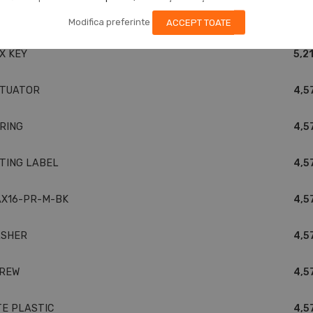
UG
6,23
Modifica preferinte
ACCEPT TOATE
X KEY
5,21
TUATOR
4,5
RING
4,5
TING LABEL
4,5
X16-PR-M-BK
4,5
SHER
4,5
REW
4,5
TE PLASTIC
4,5