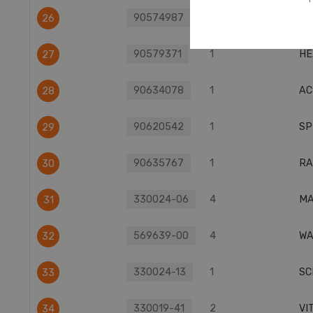
90574987
1
PL
26
90579371
1
HE
27
90634078
1
AC
28
90620542
1
SP
29
90635767
1
RA
30
330024-06
4
MA
31
569639-00
4
WA
32
330024-13
1
SC
33
330019-41
2
VI
34