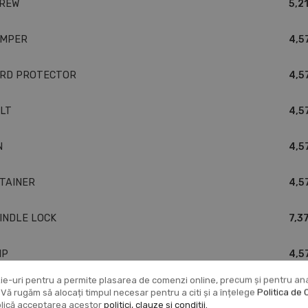
REW
5,21
MPER
4,5
RD PROTECTOR
4,5
LT
4,5
N
4,5
TAINER
4,5
INDLE LOCK
7,37
IP
4,5
ie-uri pentru a permite plasarea de comenzi online, precum și pentru anali
RING
4,5
r. Vă rugăm să alocați timpul necesar pentru a citi și a înțelege
Politica de 
mplică acceptarea acestor
politici, clauze și condiții.