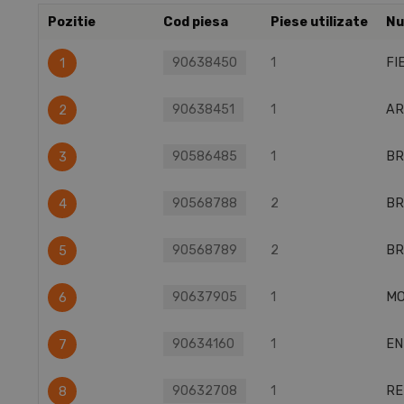
Pozitie
Cod piesa
Piese utilizate
Nu
90638450
1
FI
1
90638451
1
AR
2
90586485
1
BR
3
90568788
2
BR
4
90568789
2
BR
5
90637905
1
MO
6
90634160
1
EN
7
90632708
1
RE
8