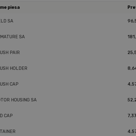
me piesa
Pre
ELD SA
96,
MATURE SA
181
USH PAIR
25,
USH HOLDER
8,6
USH CAP
4,5
TOR HOUSING SA
52,
D CAP
7,37
TAINER
4,5