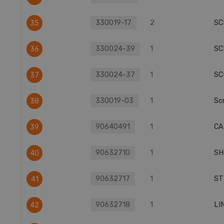
330019-17
2
SC
35
330024-39
1
SC
36
330024-37
1
SC
37
330019-03
1
Sc
38
90640491
1
CA
39
90632710
1
SH
40
90632717
1
ST
41
90632718
1
LI
42