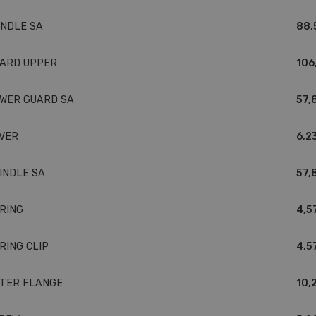
NDLE SA
88,
ARD UPPER
106
WER GUARD SA
57,8
VER
6,23
INDLE SA
57,8
RING
4,5
RING CLIP
4,5
TER FLANGE
10,