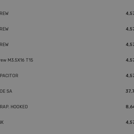
REW
4,5
REW
4,5
REW
4,5
rew M3.5X16 T15
4,5
PACITOR
4,5
OE SA
37,
RAP. HOOKED
8,6
NK
4,5