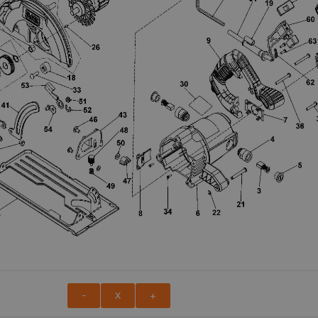
-
X
+