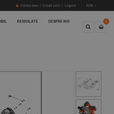
Contul meu
Creati cont
Logare
RON
OBIL
RESIGILATE
DESPRE NOI
0
0
item