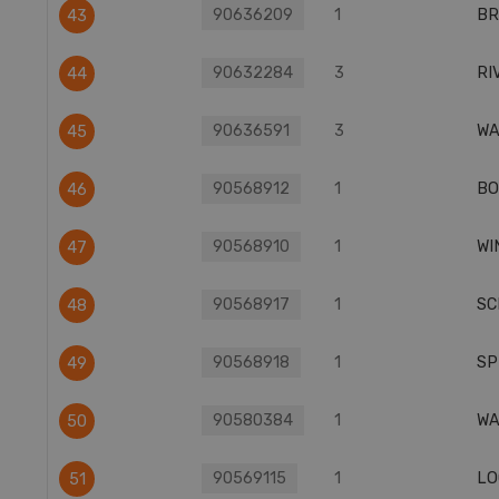
90636209
1
BR
43
90632284
3
RI
44
90636591
3
WA
45
90568912
1
BO
46
90568910
1
WI
47
90568917
1
SC
48
90568918
1
SP
49
90580384
1
WA
50
90569115
1
LO
51