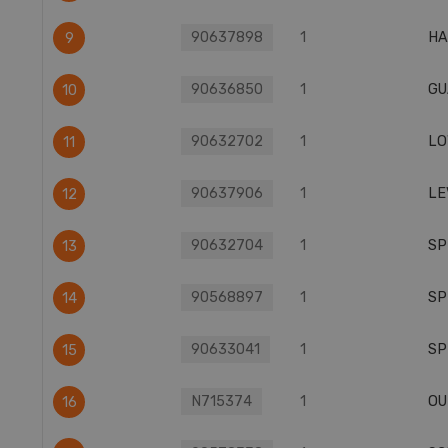
90637898
1
HA
9
90636850
1
GU
10
90632702
1
LO
11
90637906
1
LE
12
90632704
1
SP
13
90568897
1
SP
14
90633041
1
SP
15
N715374
1
OU
16