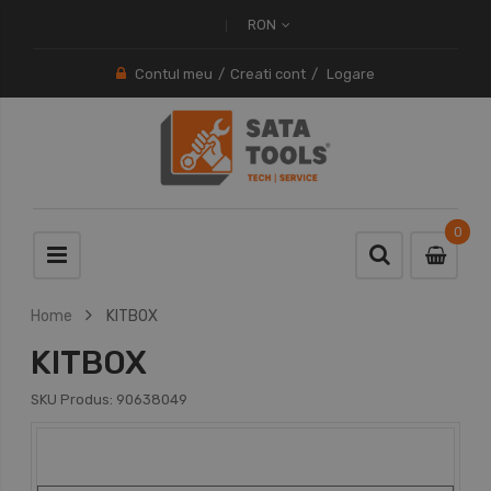
RON
Contul meu
Creati cont
Logare
0
0
item
Home
KITBOX
KITBOX
SKU Produs:
90638049