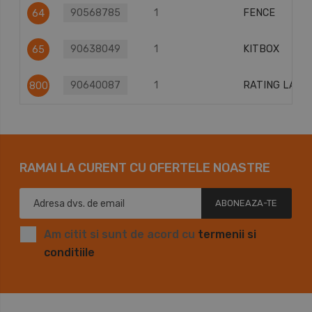
90568785
1
FENCE
64
90638049
1
KITBOX
65
90640087
1
RATING LABE
800
RAMAI LA CURENT CU OFERTELE NOASTRE
ABONEAZA-TE
Am citit si sunt de acord cu
termenii si
conditiile