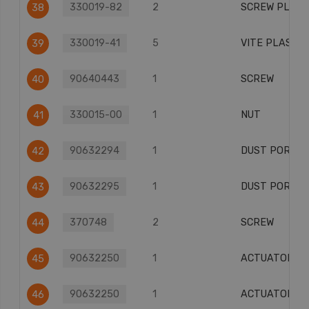
330019-82
2
SCREW PLSTC
38
330019-41
5
VITE PLASTIC
39
90640443
1
SCREW
40
330015-00
1
NUT
41
90632294
1
DUST PORT
42
90632295
1
DUST PORT
43
370748
2
SCREW
44
90632250
1
ACTUATOR
45
90632250
1
ACTUATOR
46