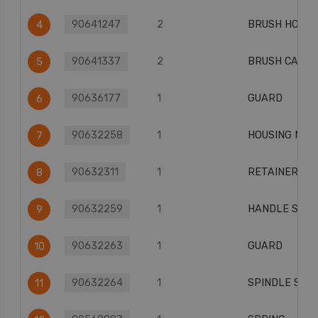
90641247
2
BRUSH HOLD
4
90641337
2
BRUSH CAP
5
90636177
1
GUARD
6
90632258
1
HOUSING MO
7
90632311
1
RETAINER
8
90632259
1
HANDLE SA
9
90632263
1
GUARD
10
90632264
1
SPINDLE SA
11