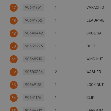
90641951
1
CAPACITOR
47
90641952
1
LEADWIRE
48
90640442
1
SHOE SA
49
90632296
1
BOLT
50
90568910
1
WING NUT
51
90580384
2
WASHER
52
90569115
1
LOCK NUT
53
90641175
1
CLIP
54
90636210
1
LEVER SA
55