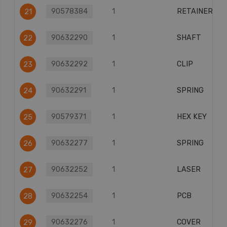
90578384
1
RETAINER
21
90632290
1
SHAFT
22
90632292
1
CLIP
23
90632291
1
SPRING
24
90579371
1
HEX KEY
25
90632277
1
SPRING
26
90632252
1
LASER
27
90632254
1
PCB
28
90632276
1
COVER
29