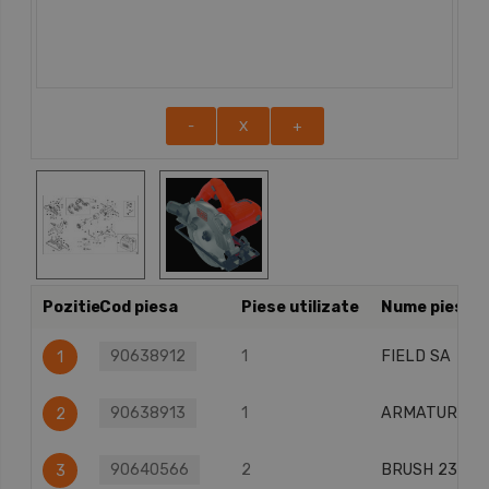
-
X
+
Pozitie
Cod piesa
Piese utilizate
Nume piesa
90638912
1
FIELD SA
1
90638913
1
ARMATURE 2
2
90640566
2
BRUSH 230V
3