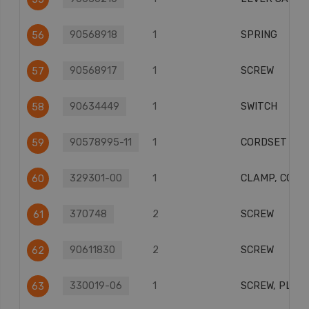
90568918
1
SPRING
56
90568917
1
SCREW
57
90634449
1
SWITCH
58
90578995-11
1
CORDSET (EU
59
329301-00
1
CLAMP, CORD
60
370748
2
SCREW
61
90611830
2
SCREW
62
330019-06
1
SCREW, PLSTC
63