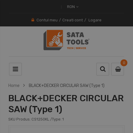
RON
Contul meu
Creati cont
Logare
0
0
item
Home
BLACK+DECKER CIRCULAR SAW (Type 1)
BLACK+DECKER CIRCULAR
SAW (Type 1)
SKU Produs:
CS1250KL
/Type:
1