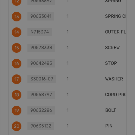
90568897
1
SPRING
12
90633041
1
SPRING CLIP
13
N715374
1
OUTER FLAN
14
90578338
1
SCREW
15
90642485
1
STOP
16
330016-07
1
WASHER
17
90568797
1
CORD PROTE
18
90632286
1
BOLT
19
90635132
1
PIN
20