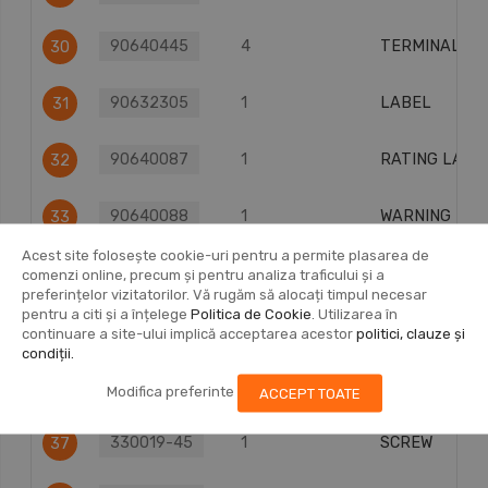
90640445
4
TERMINAL
30
90632305
1
LABEL
31
90640087
1
RATING LABE
32
90640088
1
WARNING LAB
33
Acest site folosește cookie-uri pentru a permite plasarea de
90640089
1
WARNING LAB
34
comenzi online, precum și pentru analiza traficului și a
preferințelor vizitatorilor. Vă rugăm să alocați timpul necesar
pentru a citi și a înțelege
Politica de Cookie
. Utilizarea în
330019-13
5
SCREW,PLSTC
35
continuare a site-ului implică acceptarea acestor
politici, clauze și
condiții.
330019-16
2
SCREW, PLAS
36
Modifica preferinte
ACCEPT TOATE
330019-45
1
SCREW
37