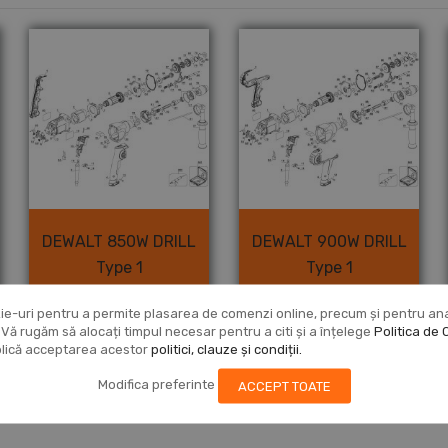
DEWALT 850W DRILL
DEWALT 900W DRILL
Type 1
Type 1
Vezi produsul
Vezi produsul
ie-uri pentru a permite plasarea de comenzi online, precum și pentru anali
r. Vă rugăm să alocați timpul necesar pentru a citi și a înțelege
Politica de 
mplică acceptarea acestor
politici, clauze și condiții.
Modifica preferinte
ACCEPT TOATE