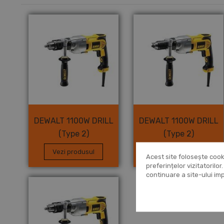
DEWALT 1100W DRILL
DEWALT 1100W DRILL
(Type 2)
(Type 2)
Vezi produsul
Vezi produsul
Acest site folosește cook
preferințelor vizitatorilo
continuare a site-ului i