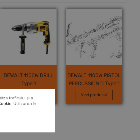
DEWALT 1100W DRILL
DEWALT 1100W PISTOL
Type 1
PERCUSSION D Type 1
Vezi produsul
Vezi produsul
za traficului și a
Cookie
. Utilizarea în