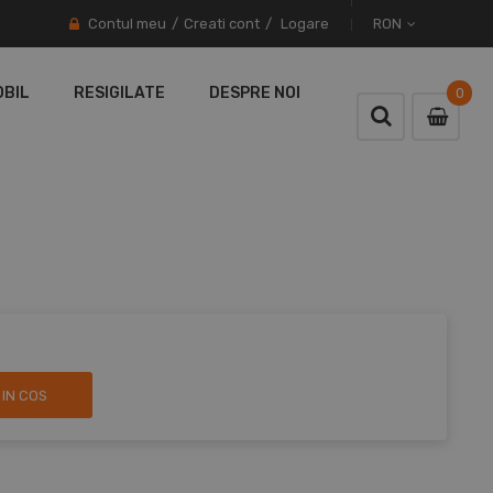
Contul meu
Creati cont
Logare
RON
OBIL
RESIGILATE
DESPRE NOI
0
0
item
IN COS