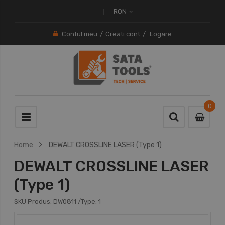
RON
Contul meu
Creati cont
Logare
0
0
item
Home
DEWALT CROSSLINE LASER (Type 1)
DEWALT CROSSLINE LASER
(Type 1)
SKU Produs:
DW0811
/Type:
1