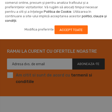
comenzi online, precum și pentru analiza traficului și a
preferințelor vizitatorilor. Vă rugăm să alocați timpul necesar
5140142-52
1
WARNING LAB
4
pentru a citi și a înțelege
Politica de Cookie
. Utilizarea în
continuare a site-ului implică acceptarea acestor
politici, clauze și
condiții.
5140142-53
1
KITBOX
5
Modifica preferinte
ACCEPT TOATE
RAMAI LA CURENT CU OFERTELE NOASTRE
ABONEAZA-TE
Am citit si sunt de acord cu
termenii si
conditiile