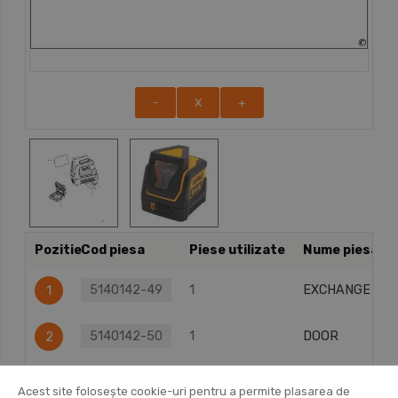
-
X
+
Pozitie
Cod piesa
Piese utilizate
Nume piesa
5140142-49
1
EXCHANGE UNI
1
5140142-50
1
DOOR
2
5140142-51
1
RATING PLATE
3
Acest site folosește cookie-uri pentru a permite plasarea de